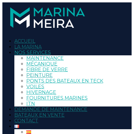
ACCUEIL
LA MARINA
NOS SERVICES
MAINTENANCE
MÉCANIQUE
FIBRE DE VERRE
PEINTURE
PONTS DES BATEAUX EN TECK
VOILES
HIVERNAGE
FOURNITURES MARINES
ITN
DEMANDE DE MAINTENANCE
BATEAUX EN VENTE
CONTACT