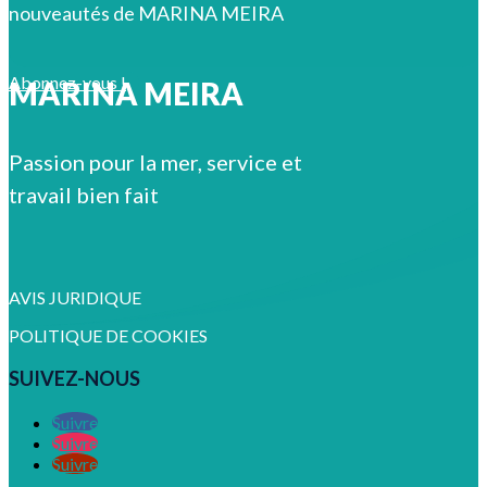
nouveautés de MARINA MEIRA
Abonnez-vous !
MARINA MEIRA
Passion pour la mer, service et
travail bien fait
AVIS JURIDIQUE
POLITIQUE DE COOKIES
SUIVEZ-NOUS
Suivre
Suivre
Suivre