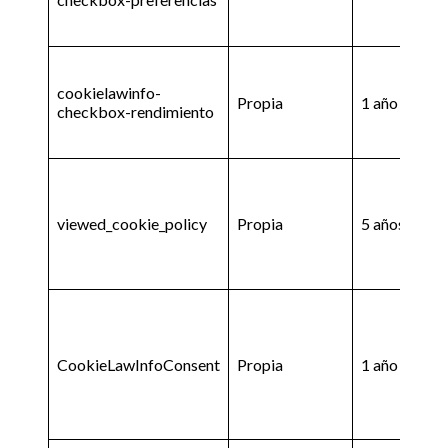
cookielawinfo-
Propia
1 año
checkbox-rendimiento
viewed_cookie_policy
Propia
5 años
CookieLawInfoConsent
Propia
1 año