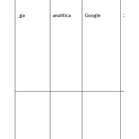
_ga
analítica
Google
2 años