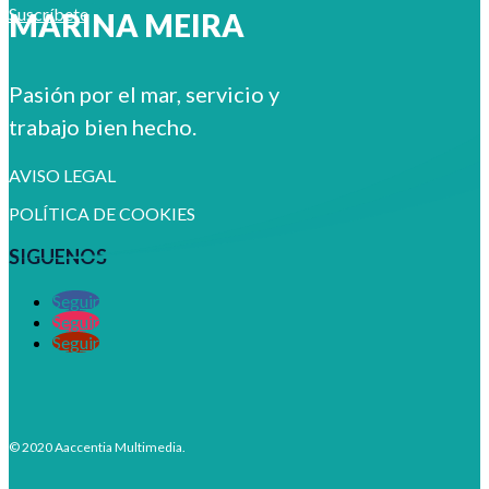
Suscríbete
MARINA MEIRA
Pasión por el mar, servicio y
trabajo bien hecho.
AVISO LEGAL
POLÍTICA DE COOKIES
SIGUENOS
Seguir
Seguir
Seguir
© 2020 Aaccentia Multimedia.