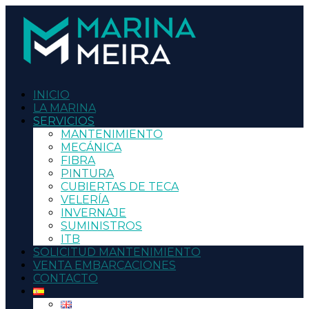
INICIO
LA MARINA
SERVICIOS
MANTENIMIENTO
MECÁNICA
FIBRA
PINTURA
CUBIERTAS DE TECA
VELERÍA
INVERNAJE
SUMINISTROS
ITB
SOLICITUD MANTENIMIENTO
VENTA EMBARCACIONES
CONTACTO